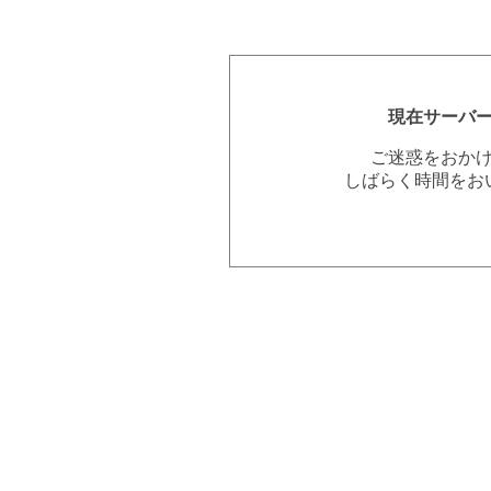
現在サーバ
ご迷惑をおか
しばらく時間をお