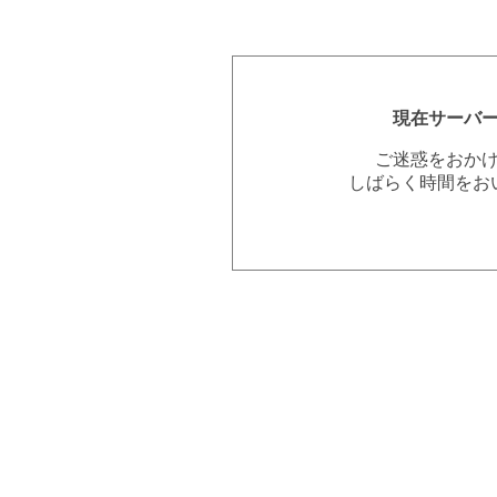
現在サーバ
ご迷惑をおか
しばらく時間をお