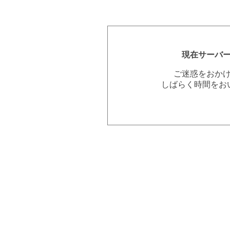
現在サーバ
ご迷惑をおか
しばらく時間をお