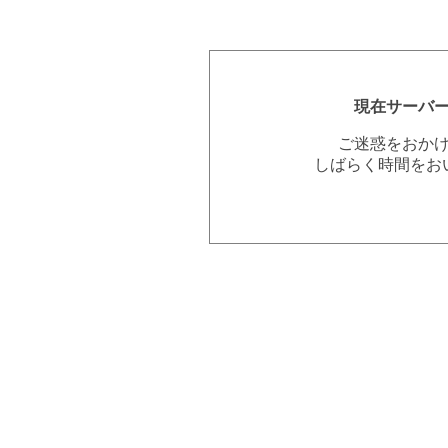
現在サーバ
ご迷惑をおか
しばらく時間をお