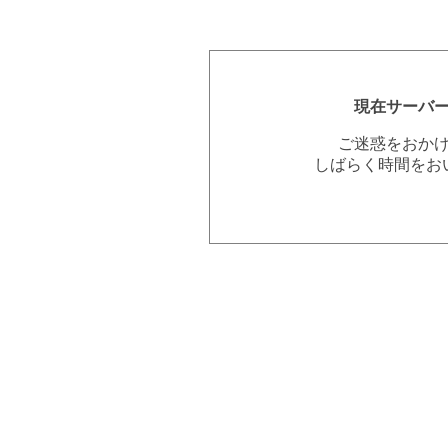
現在サーバ
ご迷惑をおか
しばらく時間をお