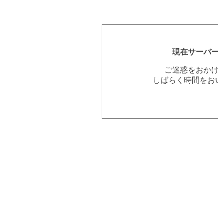
現在サーバ
ご迷惑をおか
しばらく時間をお