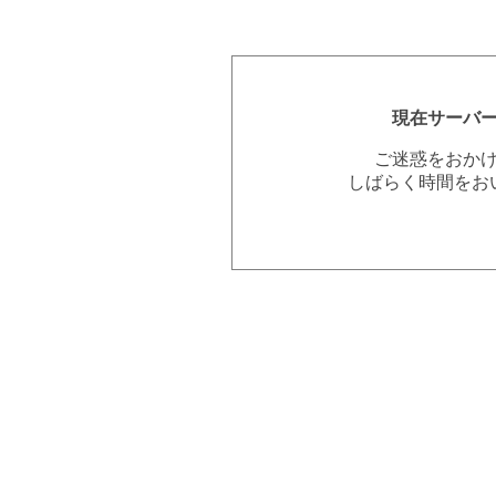
現在サーバ
ご迷惑をおか
しばらく時間をお