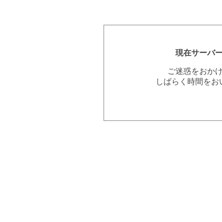
現在サーバ
ご迷惑をおか
しばらく時間をお