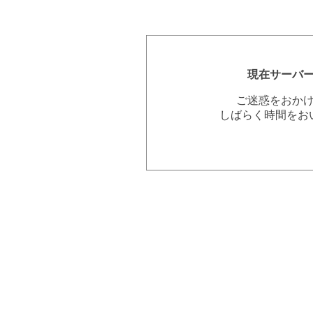
現在サーバ
ご迷惑をおか
しばらく時間をお