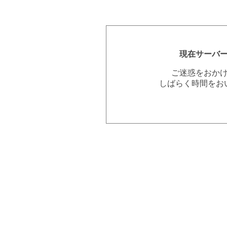
現在サーバ
ご迷惑をおか
しばらく時間をお