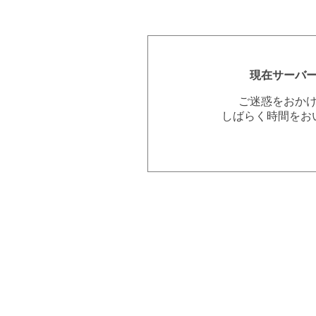
現在サーバ
ご迷惑をおか
しばらく時間をお