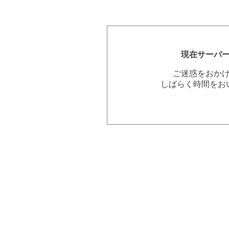
現在サーバ
ご迷惑をおか
しばらく時間をお