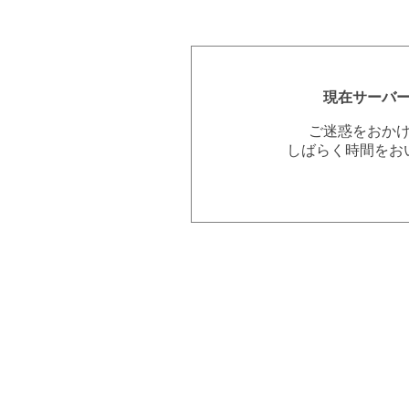
現在サーバ
ご迷惑をおか
しばらく時間をお