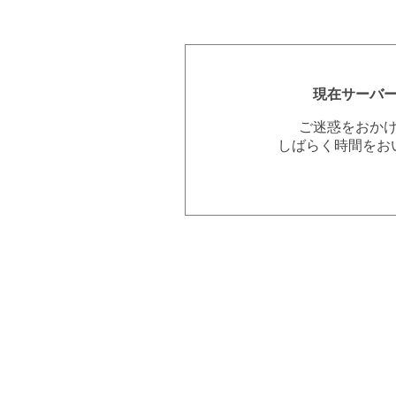
現在サーバ
ご迷惑をおか
しばらく時間をお