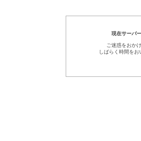
現在サーバ
ご迷惑をおか
しばらく時間をお