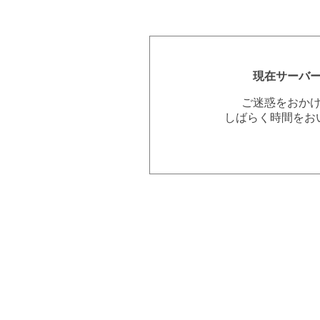
現在サーバ
ご迷惑をおか
しばらく時間をお