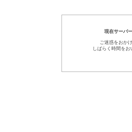
現在サーバ
ご迷惑をおか
しばらく時間をお