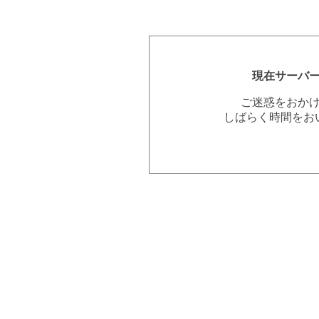
現在サーバ
ご迷惑をおか
しばらく時間をお