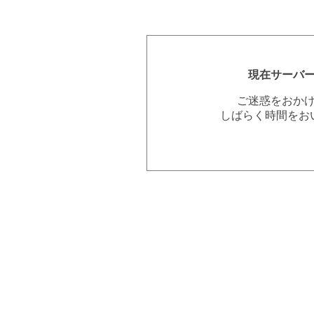
現在サーバ
ご迷惑をおか
しばらく時間をお