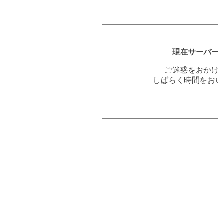
現在サーバ
ご迷惑をおか
しばらく時間をお