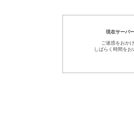
現在サーバ
ご迷惑をおか
しばらく時間をお