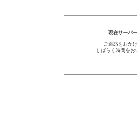
現在サーバ
ご迷惑をおか
しばらく時間をお