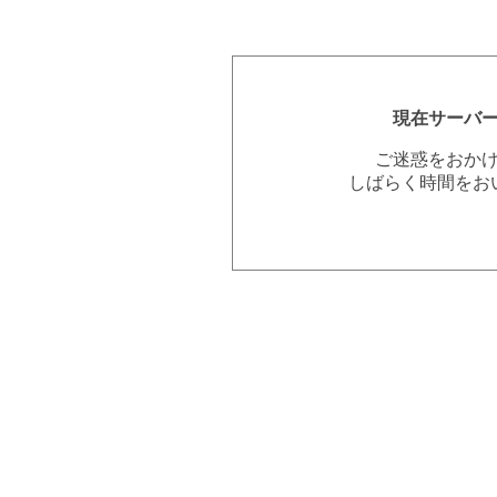
現在サーバ
ご迷惑をおか
しばらく時間をお