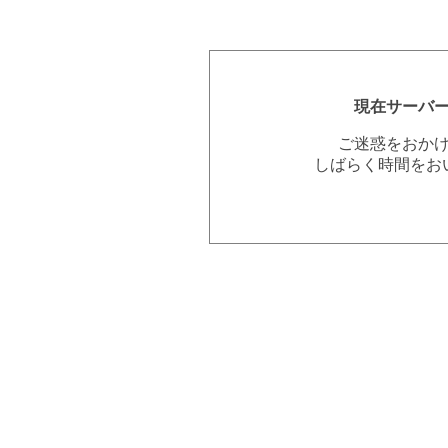
現在サーバ
ご迷惑をおか
しばらく時間をお