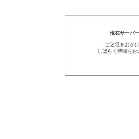
現在サーバ
ご迷惑をおか
しばらく時間をお