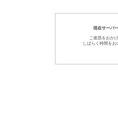
現在サーバ
ご迷惑をおか
しばらく時間をお