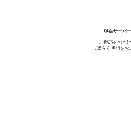
現在サーバ
ご迷惑をおか
しばらく時間をお