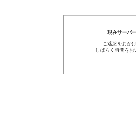
現在サーバ
ご迷惑をおか
しばらく時間をお