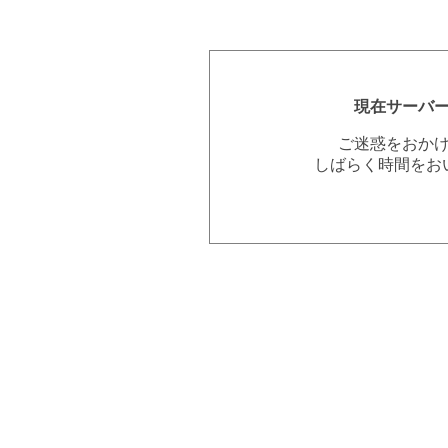
現在サーバ
ご迷惑をおか
しばらく時間をお