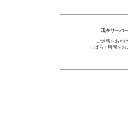
現在サーバ
ご迷惑をおか
しばらく時間をお