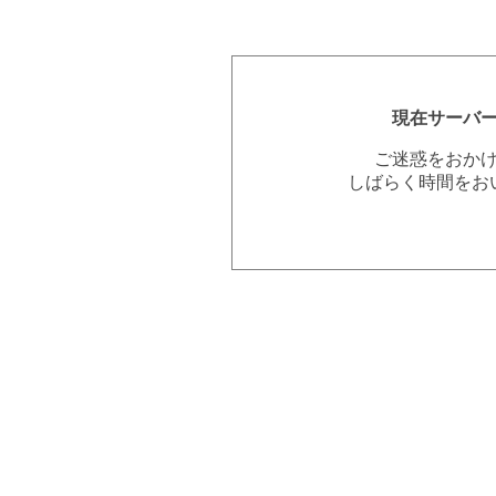
現在サーバ
ご迷惑をおか
しばらく時間をお