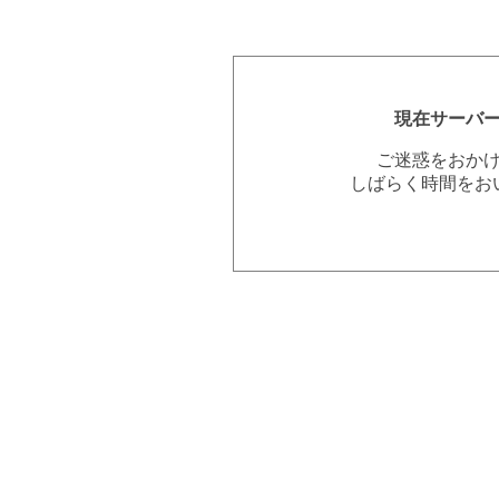
現在サーバ
ご迷惑をおか
しばらく時間をお