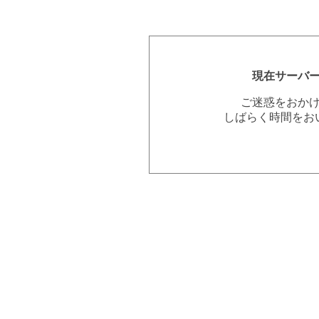
現在サーバ
ご迷惑をおか
しばらく時間をお