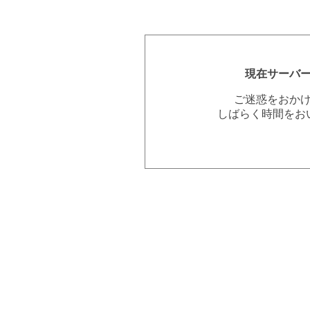
現在サーバ
ご迷惑をおか
しばらく時間をお