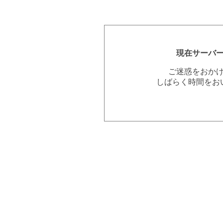
現在サーバ
ご迷惑をおか
しばらく時間をお