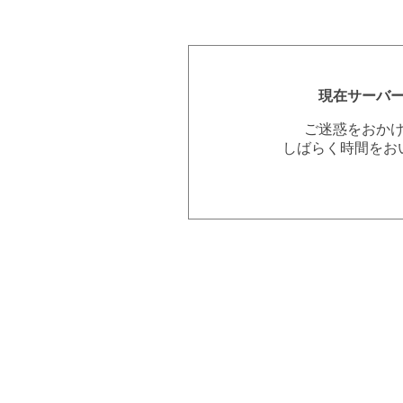
現在サーバ
ご迷惑をおか
しばらく時間をお