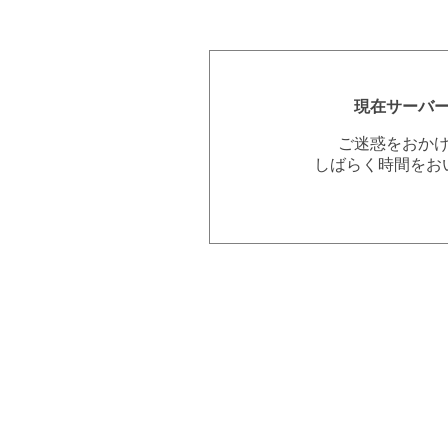
現在サーバ
ご迷惑をおか
しばらく時間をお