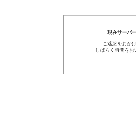
現在サーバ
ご迷惑をおか
しばらく時間をお