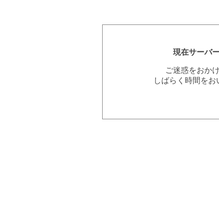
現在サーバ
ご迷惑をおか
しばらく時間をお