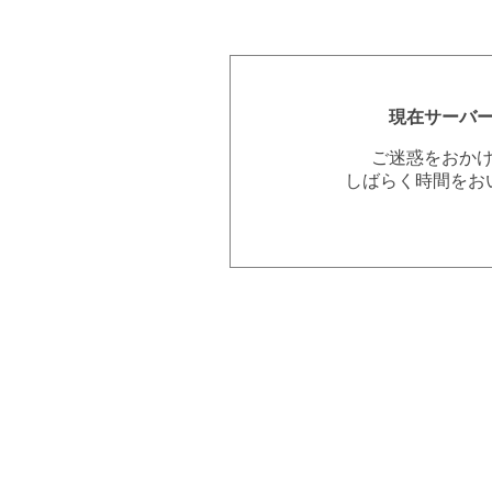
現在サーバ
ご迷惑をおか
しばらく時間をお