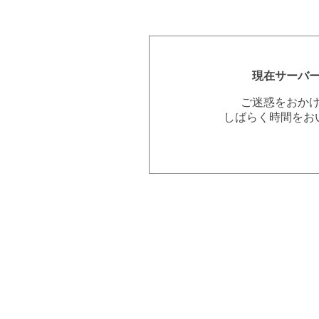
現在サーバ
ご迷惑をおか
しばらく時間をお