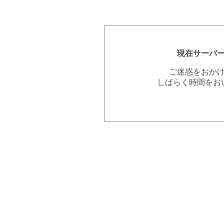
現在サーバ
ご迷惑をおか
しばらく時間をお