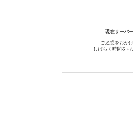
現在サーバ
ご迷惑をおか
しばらく時間をお