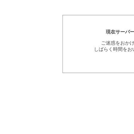
現在サーバ
ご迷惑をおか
しばらく時間をお