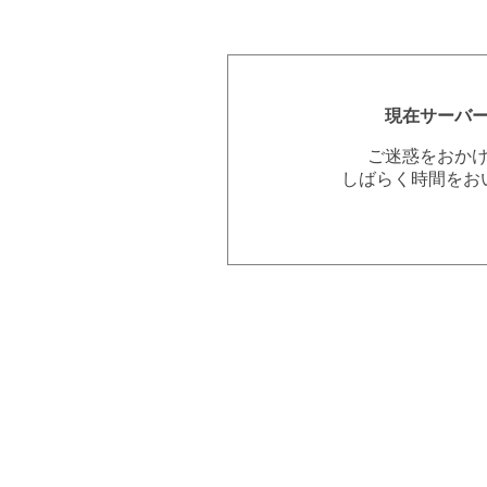
現在サーバ
ご迷惑をおか
しばらく時間をお