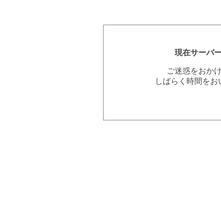
現在サーバ
ご迷惑をおか
しばらく時間をお