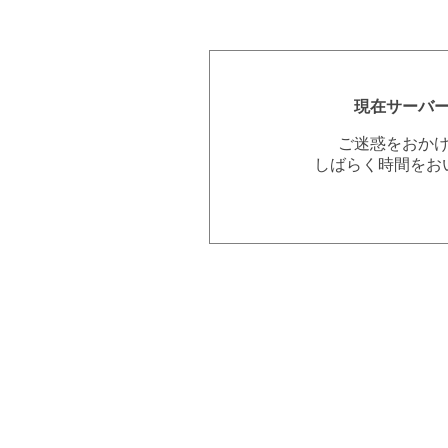
現在サーバ
ご迷惑をおか
しばらく時間をお