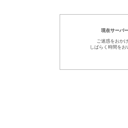
現在サーバ
ご迷惑をおか
しばらく時間をお