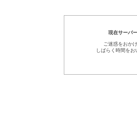
現在サーバ
ご迷惑をおか
しばらく時間をお