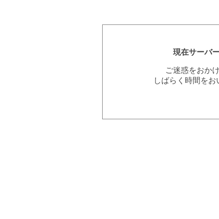
現在サーバ
ご迷惑をおか
しばらく時間をお